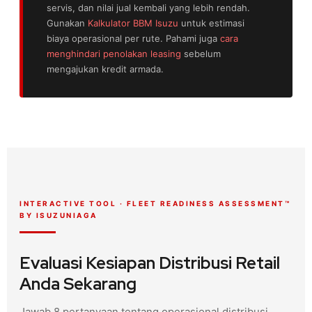
servis, dan nilai jual kembali yang lebih rendah.
Gunakan
Kalkulator BBM Isuzu
untuk estimasi
biaya operasional per rute. Pahami juga
cara
menghindari penolakan leasing
sebelum
mengajukan kredit armada.
INTERACTIVE TOOL · FLEET READINESS ASSESSMENT™
BY ISUZUNIAGA
Evaluasi Kesiapan Distribusi Retail
Anda Sekarang
Jawab 8 pertanyaan tentang operasional distribusi