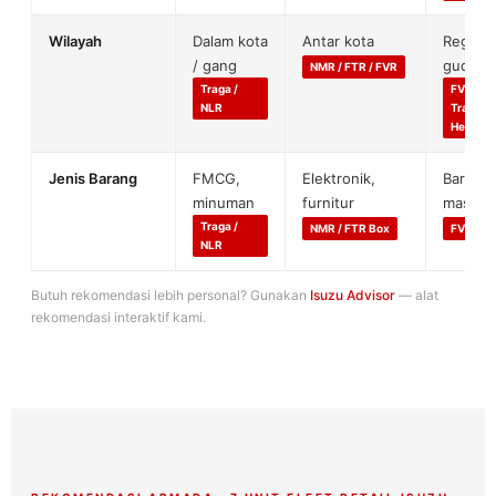
Wilayah
Dalam kota
Antar kota
Regiona
/ gang
gudang
NMR / FTR / FVR
Traga /
FVM /
NLR
Tractor
Head
Jenis Barang
FMCG,
Elektronik,
Barang
minuman
furnitur
massal
Traga /
NMR / FTR Box
FVR / F
NLR
Butuh rekomendasi lebih personal? Gunakan
Isuzu Advisor
— alat
rekomendasi interaktif kami.