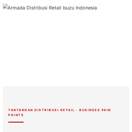
"Armada yang tepat bukan tentang truk terbesar
atau termurah — melainkan tentang kendaraan
TANTANGAN DISTRIBUSI RETAIL · BUSINESS PAIN
yang paling sesuai dengan ritme bisnis Anda."
POINTS
— ISUZUNIAGA FLEET CONSULTING · JABODETABEK