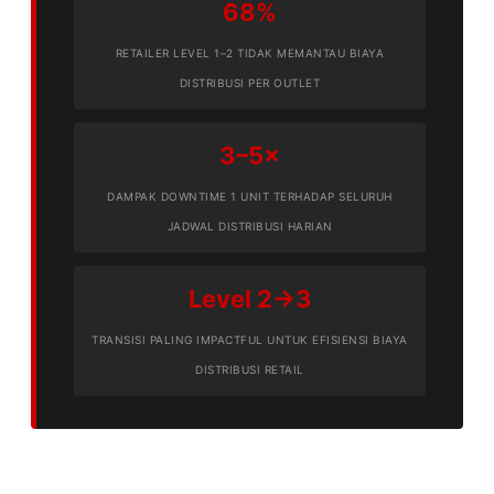
68%
RETAILER LEVEL 1–2 TIDAK MEMANTAU BIAYA
DISTRIBUSI PER OUTLET
3–5×
DAMPAK DOWNTIME 1 UNIT TERHADAP SELURUH
JADWAL DISTRIBUSI HARIAN
Level 2→3
TRANSISI PALING IMPACTFUL UNTUK EFISIENSI BIAYA
DISTRIBUSI RETAIL