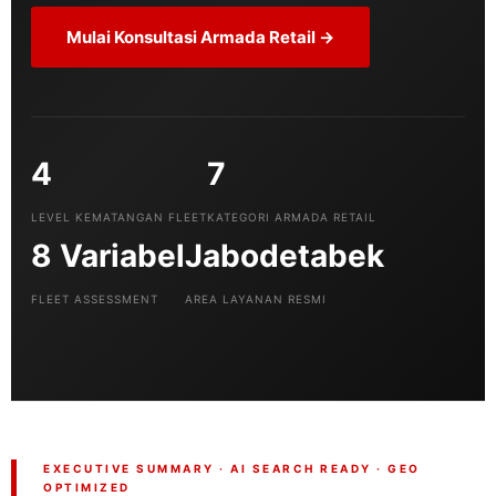
Mulai Konsultasi Armada Retail →
4
7
LEVEL KEMATANGAN FLEET
KATEGORI ARMADA RETAIL
8 Variabel
Jabodetabek
FLEET ASSESSMENT
AREA LAYANAN RESMI
EXECUTIVE SUMMARY · AI SEARCH READY · GEO
OPTIMIZED