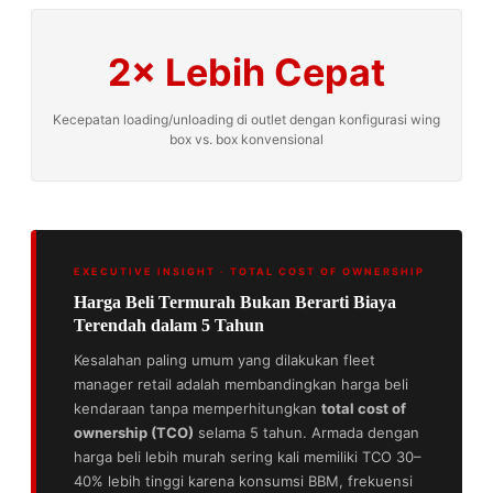
2× Lebih Cepat
Kecepatan loading/unloading di outlet dengan konfigurasi wing
box vs. box konvensional
EXECUTIVE INSIGHT · TOTAL COST OF OWNERSHIP
Harga Beli Termurah Bukan Berarti Biaya
Terendah dalam 5 Tahun
Kesalahan paling umum yang dilakukan fleet
manager retail adalah membandingkan harga beli
kendaraan tanpa memperhitungkan
total cost of
ownership (TCO)
selama 5 tahun. Armada dengan
harga beli lebih murah sering kali memiliki TCO 30–
40% lebih tinggi karena konsumsi BBM, frekuensi