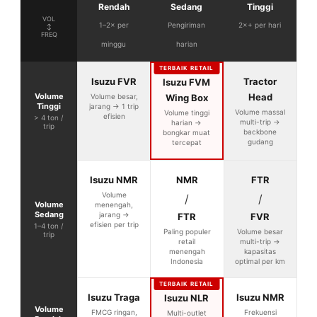
Rendah
Sedang
Tinggi
VOL
1–2× per
Pengiriman
2×+ per hari
↕
FREQ
minggu
harian
TERBAIK RETAIL
Isuzu FVR
Tractor
Isuzu FVM
Volume
Head
Volume besar,
Wing Box
Tinggi
jarang → 1 trip
Volume massal
Volume tinggi
efisien
> 4 ton /
multi-trip →
harian →
trip
backbone
bongkar muat
gudang
tercepat
Isuzu NMR
NMR
FTR
Volume
/
/
Volume
menengah,
Sedang
jarang →
FTR
FVR
efisien per trip
1–4 ton /
Paling populer
Volume besar
trip
retail
multi-trip →
menengah
kapasitas
Indonesia
optimal per km
TERBAIK RETAIL
Isuzu Traga
Isuzu NMR
Isuzu NLR
Volume
FMCG ringan,
Frekuensi
Multi-outlet