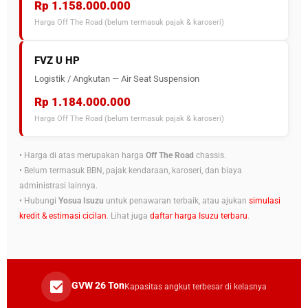
Rp 1.158.000.000
Harga Off The Road (belum termasuk pajak & karoseri)
FVZ U HP
Logistik / Angkutan — Air Seat Suspension
Rp 1.184.000.000
Harga Off The Road (belum termasuk pajak & karoseri)
• Harga di atas merupakan harga
Off The Road
chassis.
• Belum termasuk BBN, pajak kendaraan, karoseri, dan biaya
administrasi lainnya.
• Hubungi
Yosua Isuzu
untuk penawaran terbaik, atau ajukan
simulasi
kredit & estimasi cicilan
. Lihat juga
daftar harga Isuzu terbaru
.
GVW 26 Ton
Kapasitas angkut terbesar di kelasnya