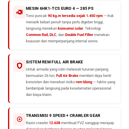
MESIN 6HK1-TCS EURO 4 — 285 PS
Torsi puncak
90 kg.m tersedia sejak 1.450 rpm
— truk
menarik beban penuh tanpa perlu digeber tinggi,
langsung menekan
konsumsi solar
. Teknologi
Common Rail, DLC
, dan
Double Fuel Filter
menekan
keausan dan memperpanjang interval servis.
SISTEM REM FULL AIR BRAKE
Untuk armada yang rutin melewati turunan panjang
bermuatan 26 ton,
Full Air Brake
memberi daya henti
konsisten dan menekan risiko
rem blong
— faktor yang
berdampak langsung pada keselamatan operasional
dan biaya klaim.
TRANSMISI 9 SPEED + CRAWLER GEAR
Rasio crawler
12.638
membuat FVZ sanggup merayap