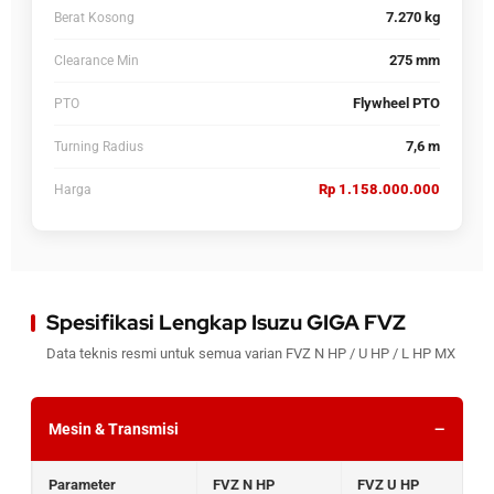
7.270 kg
Berat Kosong
275 mm
Clearance Min
Flywheel PTO
PTO
7,6 m
Turning Radius
Rp 1.158.000.000
Harga
Spesifikasi Lengkap Isuzu GIGA FVZ
Data teknis resmi untuk semua varian FVZ N HP / U HP / L HP MX
Mesin & Transmisi
Parameter
FVZ N HP
FVZ U HP