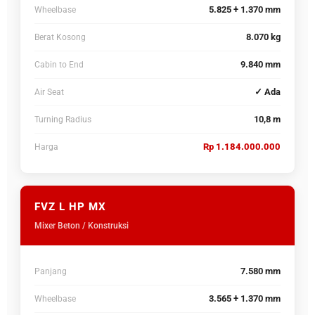
5.825 + 1.370 mm
Wheelbase
8.070 kg
Berat Kosong
9.840 mm
Cabin to End
✓ Ada
Air Seat
10,8 m
Turning Radius
Rp 1.184.000.000
Harga
FVZ L HP MX
Mixer Beton / Konstruksi
7.580 mm
Panjang
3.565 + 1.370 mm
Wheelbase