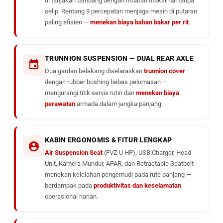
di tanjakan tambang dengan muatan maksimal tanpa
selip. Rentang 9 percepatan menjaga mesin di putaran
paling efisien —
menekan biaya bahan bakar per rit
.
TRUNNION SUSPENSION — DUAL REAR AXLE
Dua gardan belakang diselaraskan
trunnion cover
dengan rubber bushing bebas pelumasan —
mengurangi titik servis rutin dan
menekan biaya
perawatan
armada dalam jangka panjang.
KABIN ERGONOMIS & FITUR LENGKAP
Air Suspension Seat
(FVZ U HP), USB Charger, Head
Unit, Kamera Mundur, APAR, dan Retractable Seatbelt
menekan kelelahan pengemudi pada rute panjang —
berdampak pada
produktivitas dan keselamatan
operasional harian.