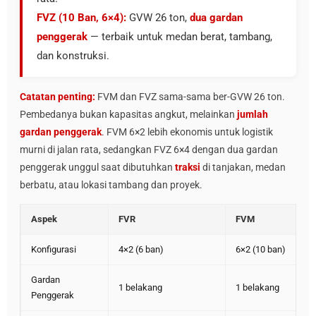
FVZ (10 Ban, 6×4):
GVW 26 ton,
dua gardan
penggerak
— terbaik untuk medan berat, tambang,
dan konstruksi.
Catatan penting:
FVM dan FVZ sama-sama ber-GVW 26 ton.
Pembedanya bukan kapasitas angkut, melainkan
jumlah
gardan penggerak
. FVM 6×2 lebih ekonomis untuk logistik
murni di jalan rata, sedangkan FVZ 6×4 dengan dua gardan
penggerak unggul saat dibutuhkan
traksi
di tanjakan, medan
berbatu, atau lokasi tambang dan proyek.
Aspek
FVR
FVM
Konfigurasi
4×2 (6 ban)
6×2 (10 ban)
Gardan
1 belakang
1 belakang
Penggerak