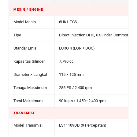
MESIN / ENGINE
Model Mesin
6HK1-TCS
Tipe
Direct Injection OHC, 6 Silinder, Common Rail
Standar Emisi
EURO 4 (EGR + DOC)
Kapasitas Silinder
7.790 cc
Diameter × Langkah
115 × 125 mm
Tenaga Maksimum
285 PS / 2.400 rpm
Torsi Maksimum
90 kg.m / 1.450–2.400 rpm
TRANSMISI
Model Transmisi
ES11109DD (9 Percepatan)