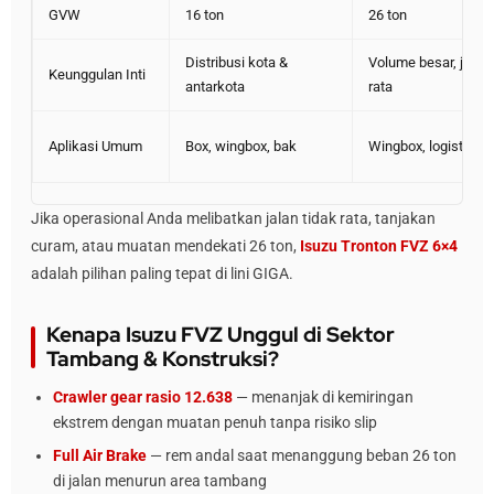
GVW
16 ton
26 ton
Distribusi kota &
Volume besar, jalan
Keunggulan Inti
antarkota
rata
Aplikasi Umum
Box, wingbox, bak
Wingbox, logistik
Jika operasional Anda melibatkan jalan tidak rata, tanjakan
curam, atau muatan mendekati 26 ton,
Isuzu Tronton FVZ 6×4
adalah pilihan paling tepat di lini GIGA.
Kenapa Isuzu FVZ Unggul di Sektor
Tambang & Konstruksi?
Crawler gear rasio 12.638
— menanjak di kemiringan
ekstrem dengan muatan penuh tanpa risiko slip
Full Air Brake
— rem andal saat menanggung beban 26 ton
di jalan menurun area tambang