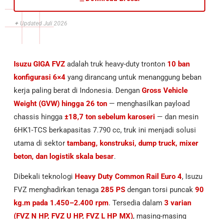
✦ Updated Juli 2026
Isuzu GIGA FVZ
adalah truk heavy-duty tronton
10 ban
konfigurasi 6×4
yang dirancang untuk menanggung beban
kerja paling berat di Indonesia. Dengan
Gross Vehicle
Weight (GVW) hingga 26 ton
— menghasilkan payload
chassis hingga
±18,7 ton sebelum karoseri
— dan mesin
6HK1-TCS berkapasitas 7.790 cc, truk ini menjadi solusi
utama di sektor
tambang, konstruksi, dump truck, mixer
beton, dan logistik skala besar
.
Dibekali teknologi
Heavy Duty Common Rail Euro 4
, Isuzu
FVZ menghadirkan tenaga
285 PS
dengan torsi puncak
90
kg.m pada 1.450–2.400 rpm
. Tersedia dalam
3 varian
(FVZ N HP, FVZ U HP, FVZ L HP MX)
, masing-masing