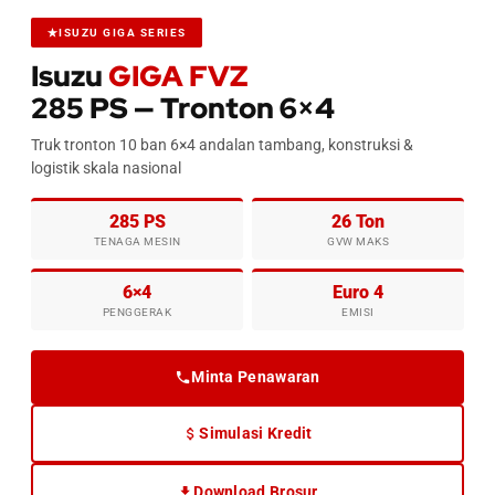
ISUZU GIGA SERIES
Isuzu
GIGA FVZ
285 PS — Tronton 6×4
Truk tronton 10 ban 6×4 andalan tambang, konstruksi &
logistik skala nasional
285 PS
26 Ton
TENAGA MESIN
GVW MAKS
6×4
Euro 4
PENGGERAK
EMISI
Minta Penawaran
Simulasi Kredit
Download Brosur