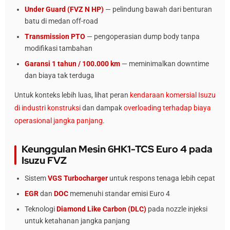
Under Guard (FVZ N HP)
— pelindung bawah dari benturan
batu di medan off-road
Transmission PTO
— pengoperasian dump body tanpa
modifikasi tambahan
Garansi 1 tahun / 100.000 km
— meminimalkan downtime
dan biaya tak terduga
Untuk konteks lebih luas, lihat peran
kendaraan komersial Isuzu
di industri konstruksi
dan dampak
overloading terhadap biaya
operasional jangka panjang
.
Keunggulan Mesin 6HK1-TCS Euro 4 pada
Isuzu FVZ
Sistem
VGS Turbocharger
untuk respons tenaga lebih cepat
EGR
dan
DOC
memenuhi standar emisi Euro 4
Teknologi
Diamond Like Carbon (DLC)
pada nozzle injeksi
untuk ketahanan jangka panjang