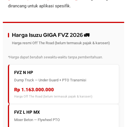
dirancang untuk aplikasi spesifik.
Harga Isuzu GIGA FVZ 2026 🚛
Harga resmi Off The Road (belum termasuk pajak & karoseri)
*Harga dapat berubah sewaktu-waktu tanpa pemberitahuan.
FVZ N HP
Dump Truck — Under Guard + PTO Transmisi
Rp 1.163.000.000
Harga Off The Road (belum termasuk pajak & karoseri)
FVZ L HP MX
Mixer Beton — Flywheel PTO