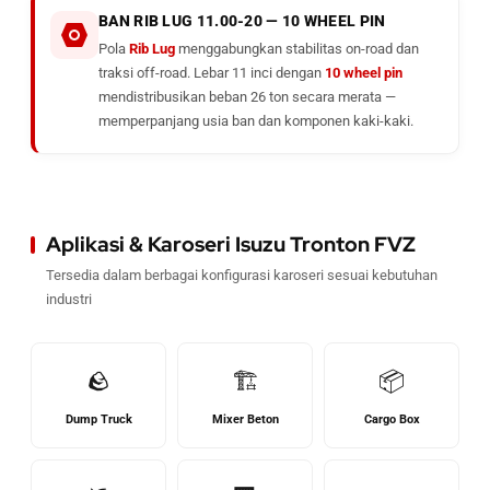
BAN RIB LUG 11.00-20 — 10 WHEEL PIN
Pola
Rib Lug
menggabungkan stabilitas on-road dan
traksi off-road. Lebar 11 inci dengan
10 wheel pin
mendistribusikan beban 26 ton secara merata —
memperpanjang usia ban dan komponen kaki-kaki.
Aplikasi & Karoseri Isuzu Tronton FVZ
Tersedia dalam berbagai konfigurasi karoseri sesuai kebutuhan
industri
🪨
🏗️
📦
Dump Truck
Mixer Beton
Cargo Box