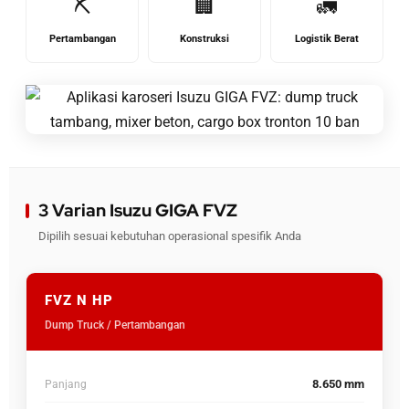
⛏️
🏢
🚛
Pertambangan
Konstruksi
Logistik Berat
3 Varian Isuzu GIGA FVZ
Dipilih sesuai kebutuhan operasional spesifik Anda
FVZ N HP
Dump Truck / Pertambangan
8.650 mm
Panjang