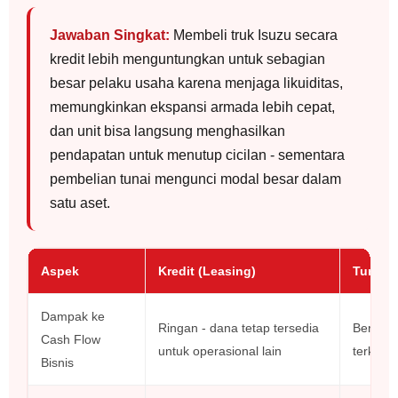
Jawaban Singkat:
Membeli truk Isuzu secara
kredit lebih menguntungkan untuk sebagian
besar pelaku usaha karena menjaga likuiditas,
memungkinkan ekspansi armada lebih cepat,
dan unit bisa langsung menghasilkan
pendapatan untuk menutup cicilan - sementara
pembelian tunai mengunci modal besar dalam
satu aset.
Aspek
Kredit (Leasing)
Tunai (
Dampak ke
Ringan - dana tetap tersedia
Berat -
Cash Flow
untuk operasional lain
terkunci
Bisnis