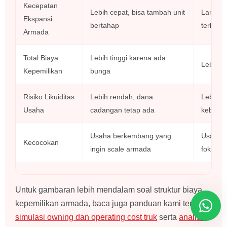
Kecepatan
Lebih cepat, bisa tambah unit
Lambat
Ekspansi
bertahap
terkump
Armada
Total Biaya
Lebih tinggi karena ada
Lebih r
Kepemilikan
bunga
Risiko Likuiditas
Lebih rendah, dana
Lebih ti
Usaha
cadangan tetap ada
kebutu
Usaha berkembang yang
Usaha d
Kecocokan
ingin scale armada
fokus m
Untuk gambaran lebih mendalam soal struktur biaya
kepemilikan armada, baca juga panduan kami tentang
simulasi owning dan operating cost truk
serta
analisis