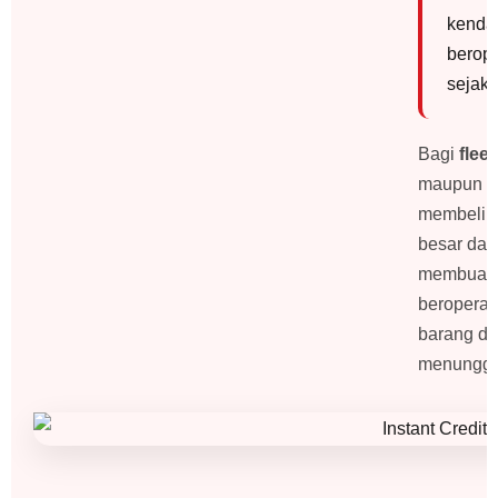
kenda
berop
sejak 
Bagi
flee
maupun U
membeli t
besar dal
membuat
beroperas
barang da
menunggu 