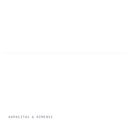
Solar (irit di beban
Bahan Bakar
Bensin
berat)
Perbandingan
vs Carry
—
lengkap
→
KAPASITAS & DIMENSI