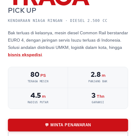
PICK UP
KENDARAAN NIAGA RINGAN · DIESEL 2.500 CC
Bak terluas di kelasnya, mesin diesel Common Rail berstandar
EURO 4, dengan jaringan servis Isuzu terluas di Indonesia.
Solusi andalan distribusi UMKM, logistik dalam kota, hingga
bisnis ekspedisi
.
80
2.8
PS
m
TENAGA MESIN
PANJANG BAK
4.5
3
m
Thn
RADIUS PUTAR
GARANSI
💬 MINTA PENAWARAN