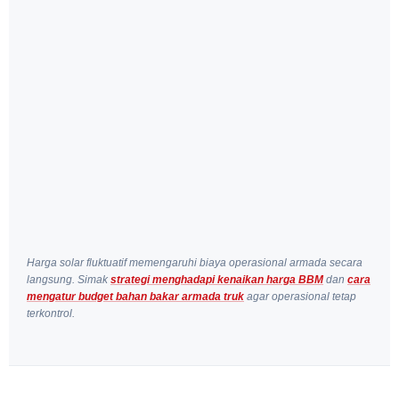
dampak overloading
terhadap biaya operasional
tips merawat mesin
diesel Isuzu
Harga solar fluktuatif memengaruhi biaya operasional armada secara
langsung. Simak
strategi menghadapi kenaikan harga BBM
dan
cara
mengatur budget bahan bakar armada truk
agar operasional tetap
terkontrol.