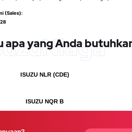
 (Sales):
828
suzuNiaga
u apa yang Anda butuhkan
ISUZU NLR (CDE)
ISUZU NQR B
anyaan?