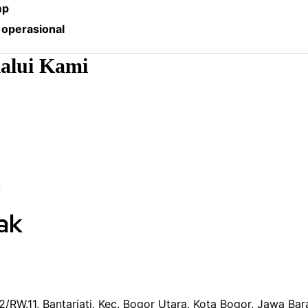
mp
 operasional
alui Kami
u
ak
2/RW.11, Bantarjati, Kec. Bogor Utara, Kota Bogor, Jawa Bar