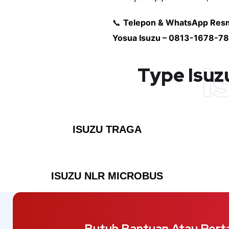
📞
Telepon & WhatsApp Resmi
Yosua Isuzu – 0813-1678-7
I
Type Isuz
ISUZU TRAGA
ISUZU NLR MICROBUS
Butuh Bantuan Atau Pert