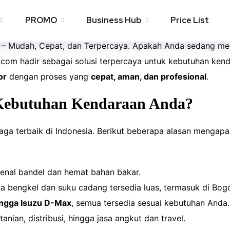
u Bogor - Astra Isuzu 
PROMO
Business Hub
Price List
 – Mudah, Cepat, dan Terpercaya.
Apakah Anda sedang me
ga.com hadir sebagai solusi terpercaya untuk kebutuhan ken
or
dengan proses yang
cepat, aman, dan profesional
.
Kebutuhan Kendaraan Anda?
iaga terbaik di Indonesia. Berikut beberapa alasan mengap
kenal bandel dan hemat bahan bakar.
bengkel dan suku cadang tersedia luas, termasuk di Bogo
hingga Isuzu D-Max
, semua tersedia sesuai kebutuhan Anda.
tanian, distribusi, hingga jasa angkut dan travel.