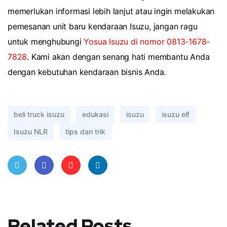
memerlukan informasi lebih lanjut atau ingin melakukan
pemesanan unit baru kendaraan Isuzu, jangan ragu
untuk menghubungi
Yosua Isuzu di nomor 0813-1678-
7828
. Kami akan dengan senang hati membantu Anda
dengan kebutuhan kendaraan bisnis Anda.
beli truck isuzu
edukasi
isuzu
isuzu elf
Isuzu NLR
tips dan trik
Twit
Face
Pint
Linke
ter
book
eres
dIn
Related Posts
t