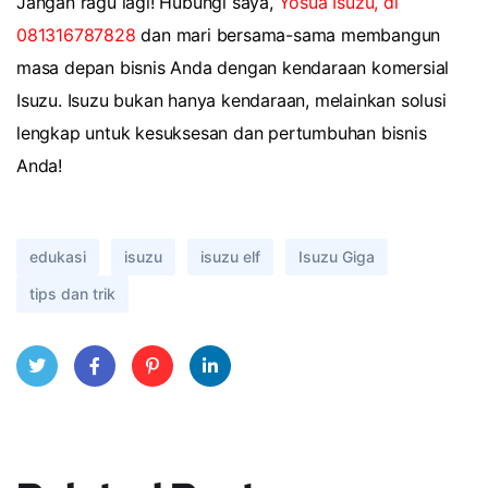
Jangan ragu lagi! Hubungi saya,
Yosua Isuzu, di
081316787828
dan mari bersama-sama membangun
masa depan bisnis Anda dengan kendaraan komersial
Isuzu. Isuzu bukan hanya kendaraan, melainkan solusi
lengkap untuk kesuksesan dan pertumbuhan bisnis
Anda!
edukasi
isuzu
isuzu elf
Isuzu Giga
tips dan trik
Twitt
Face
Pinte
Linke
er
book
rest
dIn