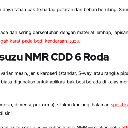
 daya tahan bak terhadap getaran dan beban berulang. Samb
aca dan sering bersentuhan dengan material lembap, lapisan
gah karat pada bodi kendaraan Isuzu
.
 Isuzu NMR CDD 6 Roda
arian mesin, jenis karoseri (standar, 5-way, atau rangka pip
iasa digunakan untuk aplikasi bak besi berada di kelas m
(mesin, dimensi, performa), silakan kunjungi halaman
spesifi
 sini.
rian Isuzu sekaligus — bukan hanya NMR — silakan cek
daft