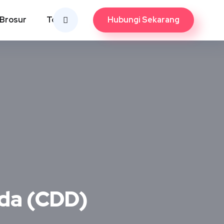
Hubungi Sekarang
Brosur
Tools
oda (CDD)