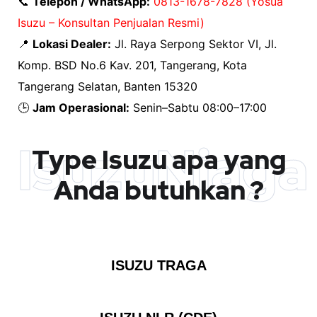
📞
Telepon / WhatsApp:
0813-1678-7828 (Yosua
Isuzu – Konsultan Penjualan Resmi)
📍
Lokasi Dealer:
Jl. Raya Serpong Sektor VI, Jl.
Komp. BSD No.6 Kav. 201, Tangerang, Kota
Tangerang Selatan, Banten 15320
🕒
Jam Operasional:
Senin–Sabtu 08:00–17:00
IsuzuNiaga
Type Isuzu apa yang
Anda butuhkan ?
ISUZU TRAGA