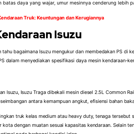
m batas daya yang wajar, umur mesinnya cenderung lebih pa
da Kendaraan Truk: Keuntungan dan Kerugiannya
endaraan Isuzu
in tahu bagaimana Isuzu mengukur dan membedakan PS di ken
PS dalam menyediakan spesifikasi daya mesin kendaraan-ke
lan Isuzu, Isuzu Traga dibekali mesin diesel 2.5L Common 
seimbangan antara kemampuan angkut, efisiensi bahan bakar
ndingkan truk kelas medium atau heavy duty, tenaga tersebu
r kota dengan muatan sesuai kapasitas kendaraan. Selain ten